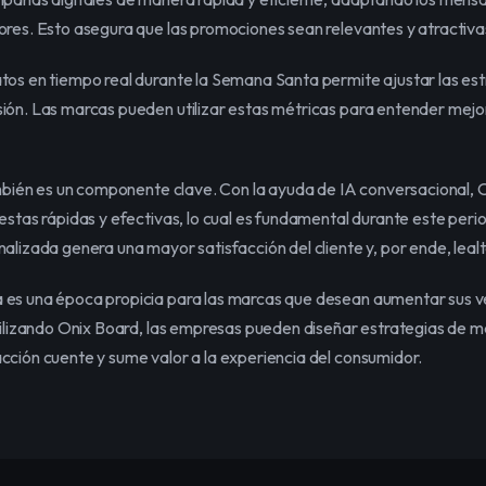
ores. Esto asegura que las promociones sean relevantes y atractiva
os en tiempo real durante la Semana Santa permite ajustar las estr
ón. Las marcas pueden utilizar estas métricas para entender mejor l
ambién es un componente clave. Con la ayuda de IA conversacional, O
estas rápidas y efectivas, lo cual es fundamental durante este perio
alizada genera una mayor satisfacción del cliente y, por ende, leal
es una época propicia para las marcas que desean aumentar sus ven
tilizando Onix Board, las empresas pueden diseñar estrategias de ma
cción cuente y sume valor a la experiencia del consumidor.