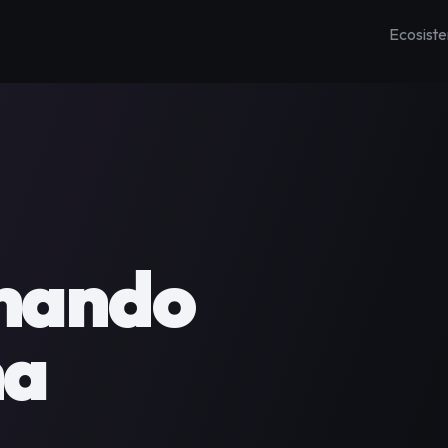
Ecosist
y gestiona a tu
gar.
imiza tu negocio
lizando procesos.
encia el trabajo
hando 
 lugar.
a 