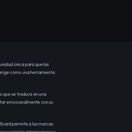
nidad única para que las 
 erige como una herramienta 
 que se traduce en una 
ctar emocionalmente con su 
Board permite a las marcas 
es según las interacciones y 