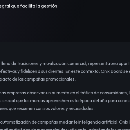
ral que facilita la gestión 
leno de tradiciones y movilización comercial, representa una oportu
ctivas y fidelicen a sus clientes. En este contexto, Onix Board se
impacto de las campañas promocionales.
s empresas observan un aumento en el tráfico de consumidores, lo
Es crucial que las marcas aprovechen esta época del año para cone
ones que resuenen con sus valores y necesidades.
 automatización de campañas mediante inteligencia artificial. Onix 
pañas digitales de manera rápida y eficiente, adaptando los mensaj