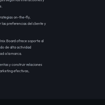
s.
ategias on-the-fly, 
as preferencias del cliente y 
nix Board ofrece soporte al 
do de alta actividad 
tad a la marca.
tas y construir relaciones 
rketing efectivas, 