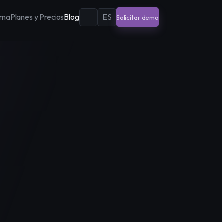
ema
Planes y Precios
Blog
ES
Solicitar demo
EN