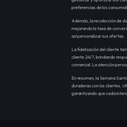
preferencias de los consumid
Además, la recolección de dat
mejorando la tasa de conversi
así personalizar sus ofertas.
La fidelización del cliente t
cliente 24/7, brindando respu
comercial. La atención person
En resumen, la Semana Santa 
duraderas con los clientes. U
garantizando que cada intera