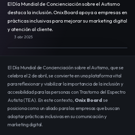
El Día Mundial de Concienciación sobre el Autismo 
E-Commerce
Vende, renta y administra
destaca la inclusión. Onix Board apoya a empresas en 
todo tu catálogo en línea fácilmente.
prácticas inclusivas para mejorar su marketing digital 
y atención al cliente.
Equipo
Organiza y potencia el trabajo de tu
3 abr 2025
equipo en un solo lugar.
Contenidos
Publica y gestiona contenido
para impactar a tu audiencia.
El Día Mundial de Concienciación sobre el Autismo, que se 
celebra el 2 de abril, se convierte en una plataforma vital 
para reflexionar y visibilizar la importancia de la inclusión y 
accesibilidad para las personas con Trastorno del Espectro 
Autista (TEA). En este contexto, 
Onix Board
 se 
posiciona como un aliado para las empresas que buscan 
adoptar prácticas inclusivas en su comunicación y 
marketing digital.