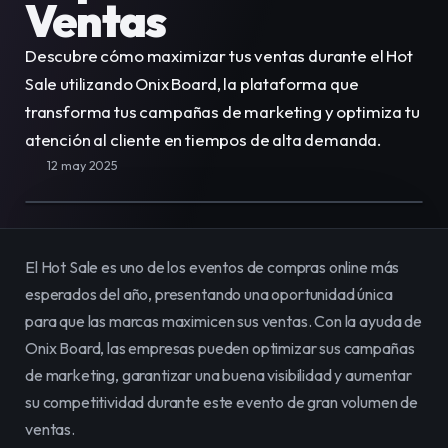
Ventas
E-Commerce
Vende, renta y administra
todo tu catálogo en línea fácilmente.
Descubre cómo maximizar tus ventas durante el Hot 
Sale utilizando Onix Board, la plataforma que 
Equipo
Organiza y potencia el trabajo de tu
transforma tus campañas de marketing y optimiza tu 
equipo en un solo lugar.
atención al cliente en tiempos de alta demanda.
12 may 2025
Contenidos
Publica y gestiona contenido
para impactar a tu audiencia.
El Hot Sale es uno de los eventos de compras online más 
esperados del año, presentando una oportunidad única 
para que las marcas maximicen sus ventas. Con la ayuda de 
Onix Board, las empresas pueden optimizar sus campañas 
de marketing, garantizar una buena visibilidad y aumentar 
su competitividad durante este evento de gran volumen de 
ventas.