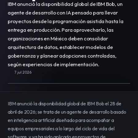
IBM anunció la disponibilidad global de IBM Bob, un 
E-Commerce
Vende, renta y administra
agente de desarrollo con IA pensado para llevar 
todo tu catálogo en línea fácilmente.
proyectos desde la programación asistida hasta la 
entrega en producción. Para aprovecharlo, las 
Equipo
Organiza y potencia el trabajo de tu
organizaciones en México deben consolidar 
equipo en un solo lugar.
arquitectura de datos, establecer modelos de 
gobernanza y planear adopciones controladas, 
Contenidos
Publica y gestiona contenido
según experiencias de implementación.
para impactar a tu audiencia.
7 jul 2026
IBM anunció la disponibilidad global de IBM Bob el 28 de 
abril de 2026; se trata de un agente de desarrollo basado 
en inteligencia artificial diseñado para acompañar a 
equipos empresariales a lo largo del ciclo de vida del 
software, y ya ha sido aplicado en proyectos de 