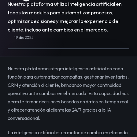
Nuestra plataforma utiliza inteligencia artificial en 
E-Commerce
Vende, renta y administra
todos los módulos para automatizar procesos, 
todo tu catálogo en línea fácilmente.
optimizar decisiones y mejorar la experiencia del 
cliente, incluso ante cambios en el mercado.
Equipo
Organiza y potencia el trabajo de tu
19 dic 2025
equipo en un solo lugar.
Contenidos
Publica y gestiona contenido
para impactar a tu audiencia.
Nuestra plataforma integra inteligencia artificial en cada 
función para automatizar campañas, gestionar inventarios, 
CRM y atención al cliente, brindando mayor continuidad 
operativa ante cambios en el mercado. Esta capacidad nos 
permite tomar decisiones basadas en datos en tiempo real 
y ofrecer atención al cliente las 24/7 gracias a la IA 
conversacional.
La inteligencia artificial es un motor de cambio en el mundo 