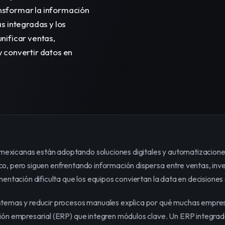
sformar la información 
 integradas y los 
ificar ventas, 
y convertir datos en 
xicanas están adoptando soluciones digitales y automatizaciones 
o, pero siguen enfrentando información dispersa entre ventas, inven
gmentación dificulta que los equipos conviertan la data en decisione
istemas y reducir procesos manuales explica por qué muchas empre
ión empresarial (ERP) que integren módulos clave. Un ERP integrado fa