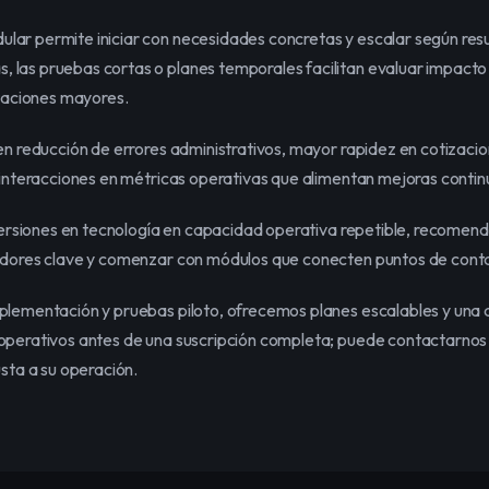
ar permite iniciar con necesidades concretas y escalar según resul
las pruebas cortas o planes temporales facilitan evaluar impacto 
aciones mayores.
en reducción de errores administrativos, mayor rapidez en cotizacione
 interacciones en métricas operativas que alimentan mejoras contin
nversiones en tecnología en capacidad operativa repetible, recomenda
adores clave y comenzar con módulos que conecten puntos de contac
plementación y pruebas piloto, ofrecemos planes escalables y una a
operativos antes de una suscripción completa; puede contactarnos p
usta a su operación.