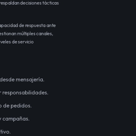
espaldan decisiones tácticas 
capacidad de respuesta ante 
tionan múltiples canales, 
eles de servicio 
 desde mensajería.
r responsabilidades.
o de pedidos.
n y campañas.
tivo.