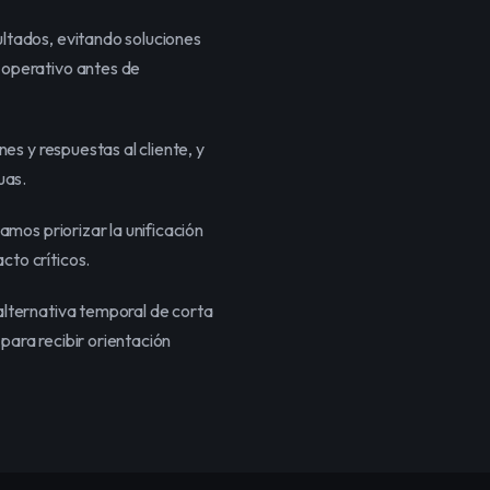
tados, evitando soluciones 
operativo antes de 
s y respuestas al cliente, y 
uas.
mos priorizar la unificación 
to críticos.
lternativa temporal de corta 
ara recibir orientación 