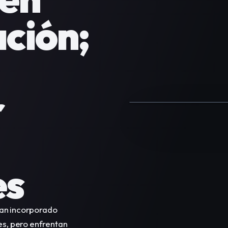
ción; 
 
es
n incorporado 
s, pero enfrentan 