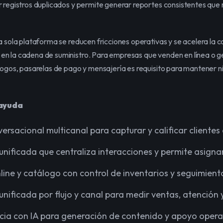
 registros duplicados y permite generar reportes consistentes que r
a sola plataforma se reducen fricciones operativas y se acelera la 
n la cadena de suministro. Para empresas que venden en línea o ges
logos, pasarelas de pago y mensajería es requisito para mantener niv
ayuda
rsacional multicanal para capturar y calificar clientes
nificada que centraliza interacciones y permite asigna
line y catálogo con control de inventarios y seguimient
 unificada por flujo y canal para medir ventas, atenció
cia con IA para generación de contenido y apoyo opera