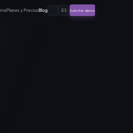
ema
Planes y Precios
Blog
ES
Solicitar demo
EN