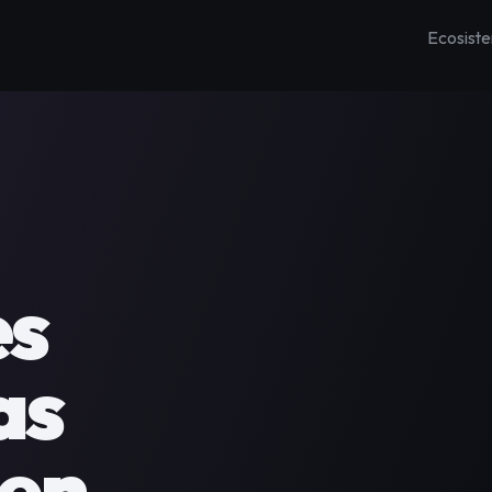
Ecosist
y gestiona a tu
gar.
imiza tu negocio
lizando procesos.
encia el trabajo
s 
 lugar.
s 
en 